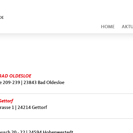
HOME
AKTU
 BAD OLDESLOE
 209-239 | 23843 Bad Oldesloe
Gettorf
rasse 1 | 24214 Gettorf
busch 20 - 22 | 24594 Hohenwestedt