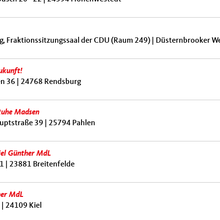
g, Fraktionssitzungssaal der CDU (Raum 249) | Düsternbrooker We
ukunft!
en 36 | 24768 Rendsburg
 Ruhe Madsen
uptstraße 39 | 25794 Pahlen
iel Günther MdL
1 | 23881 Breitenfelde
her MdL
 | 24109 Kiel