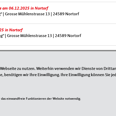
e am 06.12.2025 in Nortorf
“ | Grosse Mühlenstrasse 13 | 24589 Nortorf
5 in Nortorf
g“ | Grosse Mühlenstrasse 13 | 24589 Nortorf
1
2
3
4
5
6
7
8
9
…
nächste Seite ›
 Webseite zu nutzen. Weiterhin verwenden wir Dienste von Drittan
benötigen wir Ihre Einwilligung. Ihre Einwilligung können Sie jed
IM WEB
L
das einwandfreie Funktionieren der Website notwendig.
MIT Bundesverband
I
MIT Schleswig-Holstein
Si