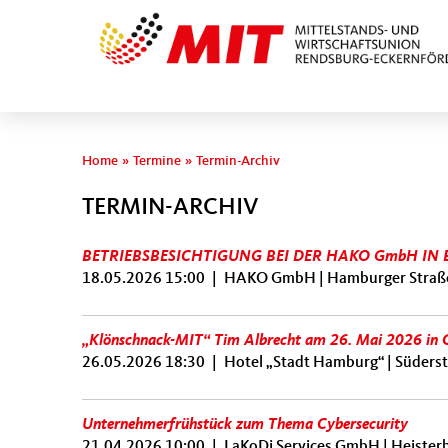
Sie sind hier
Home
»
Termine
»
Termin-Archiv
TERMIN-ARCHIV
BETRIEBSBESICHTIGUNG BEI DER HAKO GmbH IN
18.05.2026 15:00
|
HAKO GmbH | Hamburger Straße
„Klönschnack-MIT“ Tim Albrecht am 26. Mai 2026 in 
26.05.2026 18:30
|
Hotel „Stadt Hamburg“ | Süderst
Unternehmerfrühstück zum Thema Cybersecurity
21.04.2026 10:00
|
LaKoDi Services GmbH | Heister