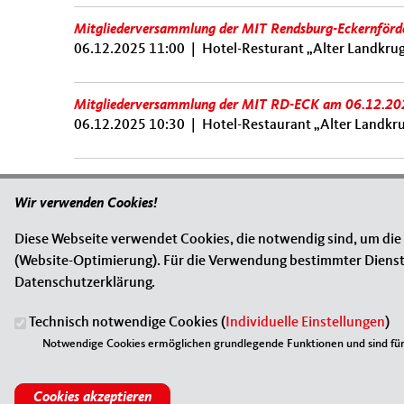
Mitgliederversammlung der MIT Rendsburg-Eckernförd
06.12.2025 11:00
|
Hotel-Resturant „Alter Landkrug
Mitgliederversammlung der MIT RD-ECK am 06.12.202
06.12.2025 10:30
|
Hotel-Restaurant „Alter Landkru
Seiten
Wir verwenden Cookies!
zum iCalendar hinzufügen
Diese Webseite verwendet Cookies, die notwendig sind, um die
(Website-Optimierung). Für die Verwendung bestimmter Dienste, 
Datenschutzerklärung.
Technisch notwendige Cookies (
Individuelle Einstellungen
)
ANSCHRIFT
Fußbereich
Notwendige Cookies ermöglichen grundlegende Funktionen und sind für 
MIT-Kreisverband Rendsburg-Eckernförde
c/o Leif Dillert
Dorfstraße 85